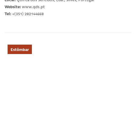
Website:
www.qds.pt
Tel:
+(351) 282144668
Estômbar