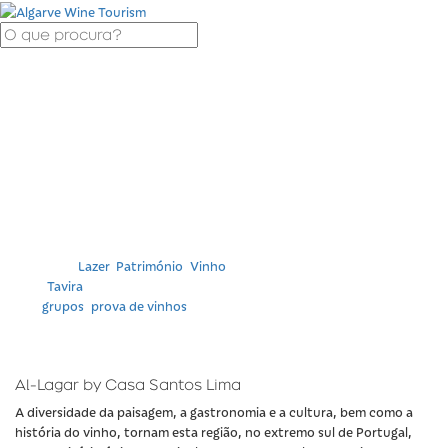
Al-Lagar by Casa
Santos Lima
Categoria:
Lazer
,
Património
,
Vinho
Local
Tavira
Tags
grupos
,
prova de vinhos
Al-Lagar by Casa Santos Lima
A diversidade da paisagem, a gastronomia e a cultura, bem como a
história do vinho, tornam esta região, no extremo sul de Portugal,