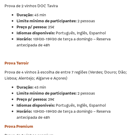
Prova de 2 vinhos DOC Tavira
Duração:
45 min
Limite mínimo de participantes:
2 pessoas
Preço p/ pessoa:
25€
Idiomas disponíveis:
Português, Inglês, Espanhol
Horário:
10H30-19H30 de terça a domingo – Reserva
antecipada de 48h
Prova Terroir
Prova de 4 vinhos à escolha de entre 7 regiões (Verdes; Douro; Dão;
Lisboa; Alentejo; Algarve e Açores)
Duração:
45 min
Limite mínimo de participantes:
2 pessoas
Preço p/ pessoa:
29€
Idiomas disponíveis:
Português, Inglês, Espanhol
Horário:
10H30-19H30 de terça a domingo – Reserva
antecipada de 48h
Prova Premium